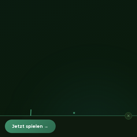
✕
Jetzt spielen →