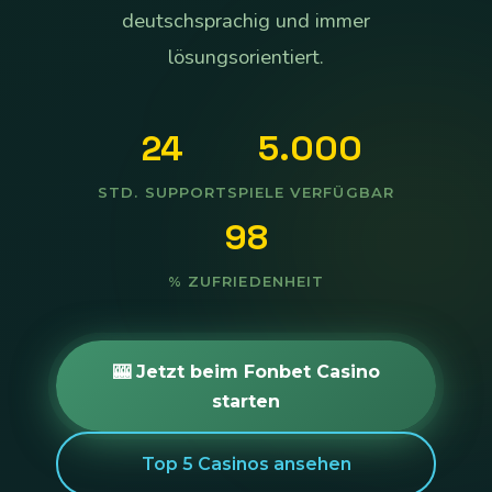
deutschsprachig und immer
lösungsorientiert.
24
5.000
STD. SUPPORT
SPIELE VERFÜGBAR
98
% ZUFRIEDENHEIT
🎰 Jetzt beim Fonbet Casino
starten
Top 5 Casinos ansehen